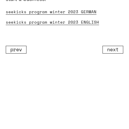
seekicks program winter 2023 GERMAN
seekicks program winter 2023 ENGLISH
navigate
nav
prev
next
to
to
previous
nex
post
pos